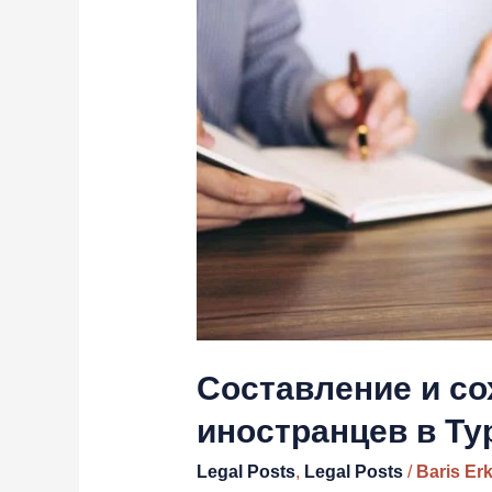
сохранение
завещаний
иностранцев
в
Турции
Составление и с
иностранцев в Ту
Legal Posts
,
Legal Posts
/
Baris Er