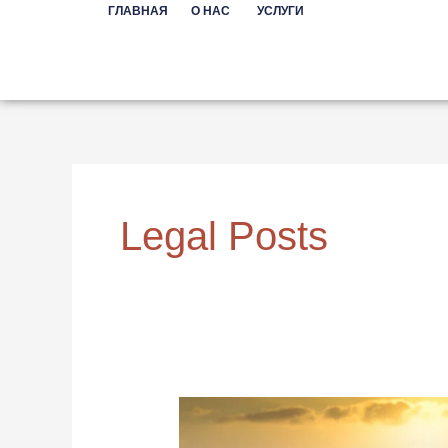
Перейти
ГЛАВНАЯ
О НАС
УСЛУГИ
к
содержимому
Legal Posts
Ипотека
судна