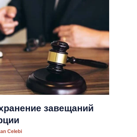
охранение завещаний
рции
kan Celebi