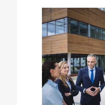
Какой
тип
компании
зарегистрировать
в
Турции?