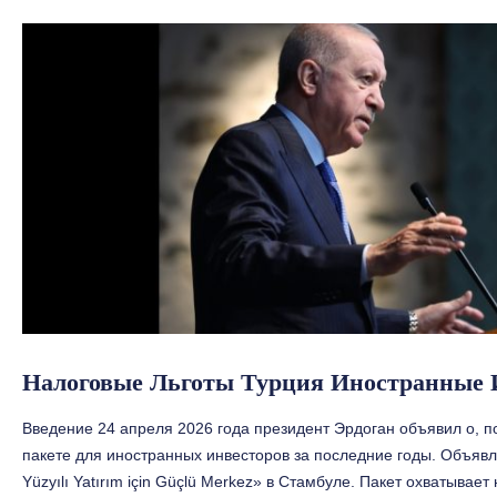
Налоговые Льготы Турция Иностранные 
Введение 24 апреля 2026 года президент Эрдоган объявил о, 
пакете для иностранных инвесторов за последние годы. Объяв
Yüzyılı Yatırım için Güçlü Merkez» в Стамбуле. Пакет охватыва