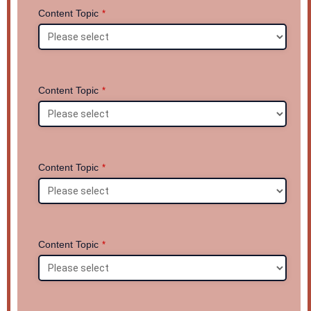
Content Topic
*
Content Topic
*
Content Topic
*
Content Topic
*