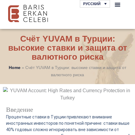
Перейти
РУССКИЙ
к
АНТАЛЬЯ АДВОКА
ОБЛАСТИ ПРАВА
LEGAL TIPS
содержимому
Счёт YUVAM в Турции:
высокие ставки и защита от
валютного риска
Home
»
Счёт YUVAM в Турции: высокие ставки и защита от
валютного риска
Введение
Процентные ставки в Турции привлекают внимание
иностранных инвесторов по понятной причине: ставки выше
40% годовых сложно игнорировать вне зависимости от