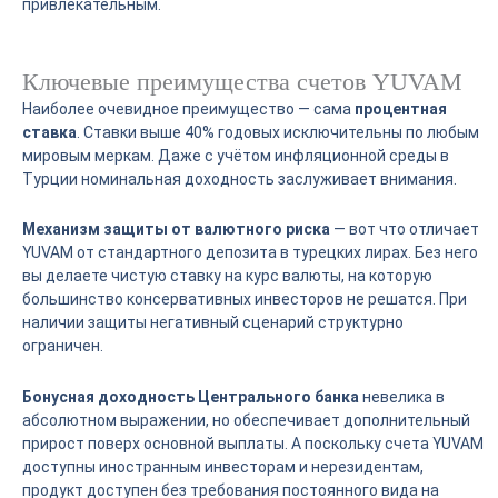
привлекательным.
Ключевые преимущества счетов YUVAM
Наиболее очевидное преимущество — сама
процентная
ставка
. Ставки выше 40% годовых исключительны по любым
мировым меркам. Даже с учётом инфляционной среды в
Турции номинальная доходность заслуживает внимания.
Механизм защиты от валютного риска
— вот что отличает
YUVAM от стандартного депозита в турецких лирах. Без него
вы делаете чистую ставку на курс валюты, на которую
большинство консервативных инвесторов не решатся. При
наличии защиты негативный сценарий структурно
ограничен.
Бонусная доходность Центрального банка
невелика в
абсолютном выражении, но обеспечивает дополнительный
прирост поверх основной выплаты. А поскольку счета YUVAM
доступны иностранным инвесторам и нерезидентам,
продукт доступен без требования постоянного вида на