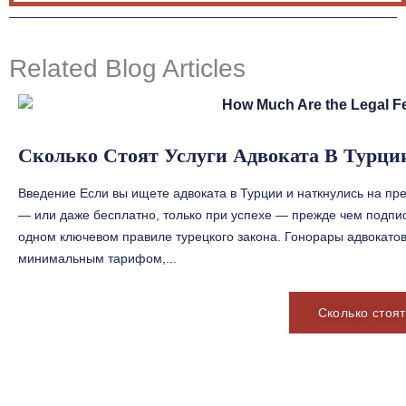
Related Blog Articles
Сколько Стоят Услуги Адвоката В Турции
Введение Если вы ищете адвоката в Турции и наткнулись на пр
— или даже бесплатно, только при успехе — прежде чем подпис
одном ключевом правиле турецкого закона. Гонорары адвокато
минимальным тарифом,...
Сколько стоят