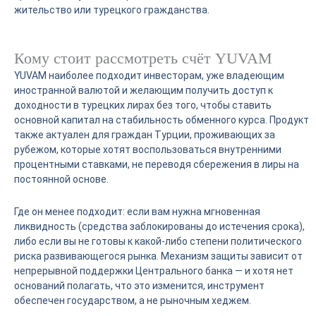
жительство или турецкого гражданства.
Кому стоит рассмотреть счёт YUVAM
YUVAM наиболее подходит инвесторам, уже владеющим
иностранной валютой и желающим получить доступ к
доходности в турецких лирах без того, чтобы ставить
основной капитал на стабильность обменного курса. Продукт
также актуален для граждан Турции, проживающих за
рубежом, которые хотят воспользоваться внутренними
процентными ставками, не переводя сбережения в лиры на
постоянной основе.
Где он менее подходит: если вам нужна мгновенная
ликвидность (средства заблокированы до истечения срока),
либо если вы не готовы к какой-либо степени политического
риска развивающегося рынка. Механизм защиты зависит от
непрерывной поддержки Центрального банка — и хотя нет
оснований полагать, что это изменится, инструмент
обеспечен государством, а не рыночным хеджем.