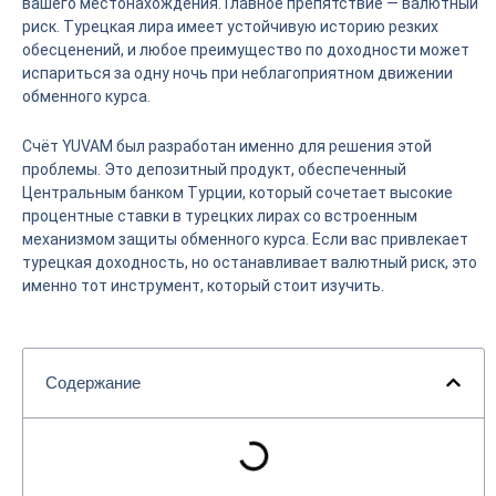
вашего местонахождения. Главное препятствие — валютный
риск. Турецкая лира имеет устойчивую историю резких
обесценений, и любое преимущество по доходности может
испариться за одну ночь при неблагоприятном движении
обменного курса.
Счёт YUVAM был разработан именно для решения этой
проблемы. Это депозитный продукт, обеспеченный
Центральным банком Турции, который сочетает высокие
процентные ставки в турецких лирах со встроенным
механизмом защиты обменного курса. Если вас привлекает
турецкая доходность, но останавливает валютный риск, это
именно тот инструмент, который стоит изучить.
Содержание