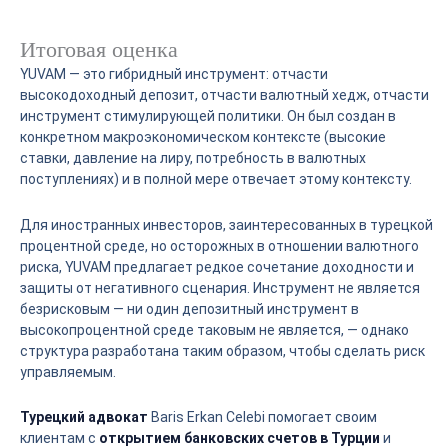
Итоговая оценка
YUVAM — это гибридный инструмент: отчасти
высокодоходный депозит, отчасти валютный хедж, отчасти
инструмент стимулирующей политики. Он был создан в
конкретном макроэкономическом контексте (высокие
ставки, давление на лиру, потребность в валютных
поступлениях) и в полной мере отвечает этому контексту.
Для иностранных инвесторов, заинтересованных в турецкой
процентной среде, но осторожных в отношении валютного
риска, YUVAM предлагает редкое сочетание доходности и
защиты от негативного сценария. Инструмент не является
безрисковым — ни один депозитный инструмент в
высокопроцентной среде таковым не является, — однако
структура разработана таким образом, чтобы сделать риск
управляемым.
Турецкий адвокат
Baris Erkan Celebi помогает своим
клиентам с
открытием банковских счетов в Турции
и