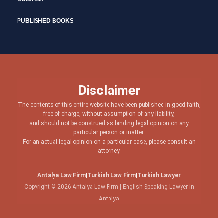
PUBLISHED BOOKS
Disclaimer
The contents of this entire website have been published in good faith,
free of charge, without assumption of any liability,
and should not be construed as binding legal opinion on any
particular person or matter.
For an actual legal opinion on a particular case, please consult an
attorney.
Antalya Law Firm
|
Turkish Law Firm
|
Turkish Lawyer
Copyright © 2026 Antalya Law Firm | English-Speaking Lawyer in
Antalya