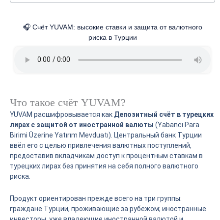
🎧 Счёт YUVAM: высокие ставки и защита от валютного
риска в Турции
Что такое счёт YUVAM?
YUVAM расшифровывается как
Депозитный счёт в турецких
лирах с защитой от иностранной валюты
(Yabancı Para
Birimi Üzerine Yatırım Mevduatı). Центральный банк Турции
ввёл его с целью привлечения валютных поступлений,
предоставив вкладчикам доступ к процентным ставкам в
турецких лирах без принятия на себя полного валютного
риска.
Продукт ориентирован прежде всего на три группы:
граждане Турции, проживающие за рубежом; иностранные
инвесторы, уже владеющие иностранной валютой и