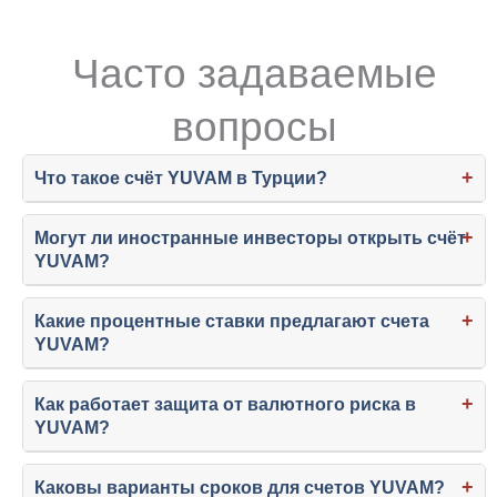
Часто задаваемые
вопросы
+
Что такое счёт YUVAM в Турции?
+
Могут ли иностранные инвесторы открыть счёт
YUVAM?
+
Какие процентные ставки предлагают счета
YUVAM?
+
Как работает защита от валютного риска в
YUVAM?
+
Каковы варианты сроков для счетов YUVAM?