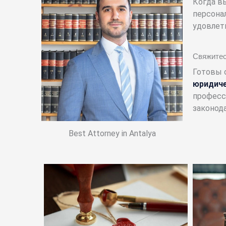
Когда в
персона
удовлет
Свяжитес
Готовы 
юридич
професс
законод
Best Attorney in Antalya