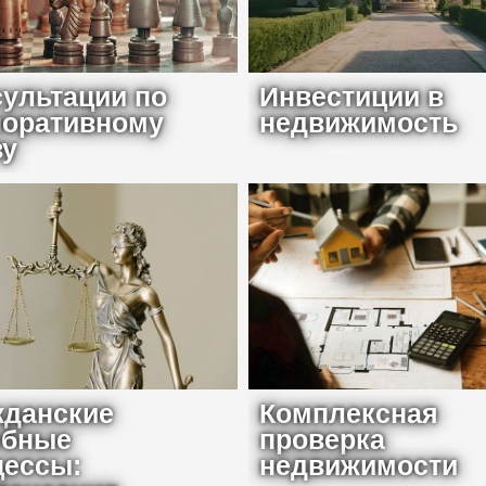
ультации по
Инвестиции в
поративному
недвижимость
ву
жданские
Комплексная
ебные
проверка
цессы:
недвижимости