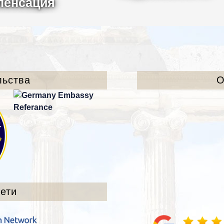
пенсация
льства
О
ети