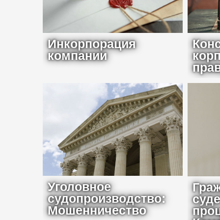
Инкорпорация
Конс
компании
кор
пра
Уголовное
Гра
судопроизводство:
суд
Мошенничество
про