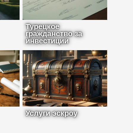
Турецкое
гражданство за
инвестиции
Услуги эскроу