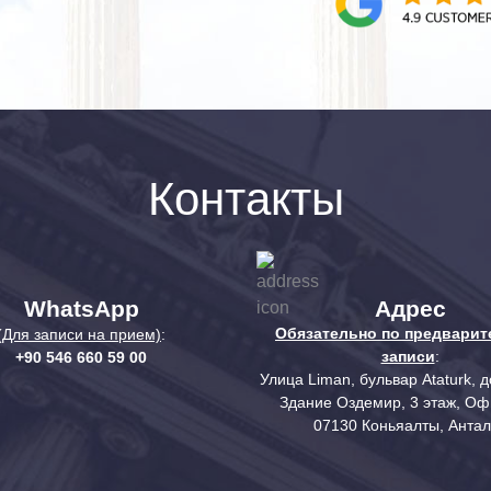
The idea of sta
challenging for me
deep knowledge of
result 
Контакты
WhatsApp
Адрес
Обязательно по предварит
(Для записи на прием)
:
записи
:
+90 546 660 59 00
Улица Liman, бульвар Ataturk, 
Здание Оздемир, 3 этаж, О
07130 Коньяалты, Антал