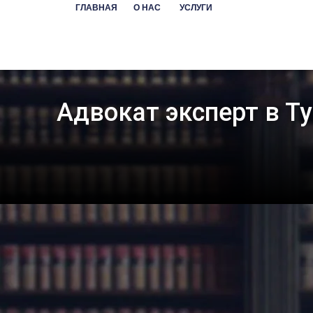
Перейти
ГЛАВНАЯ
О НАС
УСЛУГИ
к
содержимому
Адвокат эксперт в Т